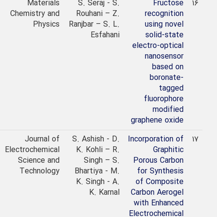
2021
Materials
S. Seraj - S.
Fructose
Chemistry and
Rouhani – Z.
recognition
Physics
Ranjbar – S. L.
using novel
Esfahani
solid-state
electro-optical
nanosensor
based on
boronate-
tagged
fluorophore
modified
graphene oxide
2021
Journal of
S. Ashish - D.
Incorporation of
Electrochemical
K. Kohli – R.
Graphitic
Science and
Singh – S.
Porous Carbon
Technology
Bhartiya - M.
for Synthesis
K. Singh - A.
of Composite
K. Karnal
Carbon Aerogel
with Enhanced
Electrochemical