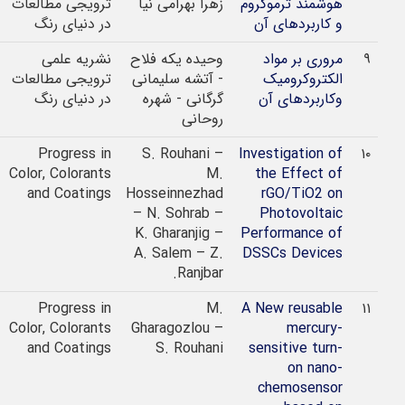
هوشمند ترموکروم
زهرا بهرامی نیا
ترویجی مطالعات
و کاربردهای آن
در دنیای رنگ
مروری بر مواد
وحیده یکه فلاح
نشریه علمی
1392
الکتروکرومیک
- آتشه سلیمانی
ترویجی مطالعات
وکاربردهای آن
گرگانی - شهره
در دنیای رنگ
روحانی
2022
Progress in
S. Rouhani –
Investigation of
Color, Colorants
M.
the Effect of
and Coatings
Hosseinnezhad
rGO/TiO2 on
– N. Sohrab –
Photovoltaic
K. Gharanjig –
Performance of
A. Salem – Z.
DSSCs Devices
Ranjbar.
2022
Progress in
M.
A New reusable
Color, Colorants
Gharagozlou –
mercury-
and Coatings
S. Rouhani
sensitive turn-
on nano-
chemosensor