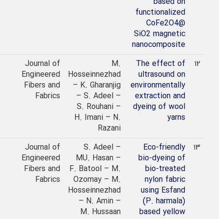
based on
functionalized
CoFe2O4@
SiO2 magnetic
nanocomposite
2022
Journal of
M.
The effect of
Engineered
Hosseinnezhad
ultrasound on
Fibers and
– K. Gharanjig
environmentally
Fabrics
– S. Adeel –
extraction and
S. Rouhani –
dyeing of wool
H. Imani – N.
yarns
Razani
2022
Journal of
S. Adeel –
Eco-friendly
Engineered
MU. Hasan –
bio-dyeing of
Fibers and
F. Batool – M.
bio-treated
Fabrics
Ozomay – M.
nylon fabric
Hosseinnezhad
using Esfand
– N. Amin –
(P. harmala)
M. Hussaan
based yellow