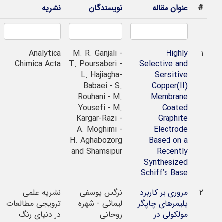
عنوان مقاله
نویسندگان
نشریه
انتشار
2001
Analytica
M. R. Ganjali -
Highly
Chimica Acta
T. Poursaberi -
Selective and
L. Hajiagha-
Sensitive
Babaei - S.
Copper(II)
Rouhani - M.
Membrane
Yousefi - M.
Coated
Kargar-Razi -
Graphite
A. Moghimi -
Electrode
H. Aghabozorg
Based on a
and Shamsipur
Recently
Synthesized
Schiff’s Base
مروری بر کاربرد
نرگس یوسفی
نشریه علمی
1399
پلیمرهای چاپگر
لیمائی - شهره
ترویجی مطالعات
مولکولی در
روحانی
در دنیای رنگ