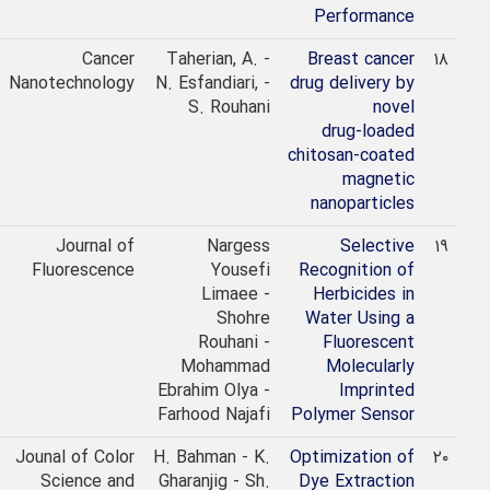
Performance
2021
Cancer
Taherian, A. -
Breast cancer
Nanotechnology
N. Esfandiari, -
drug delivery by
S. Rouhani
novel
drug‑loaded
chitosan‑coated
magnetic
nanoparticles
2020
Journal of
Nargess
Selective
Fluorescence
Yousefi
Recognition of
Limaee -
Herbicides in
Shohre
Water Using a
Rouhani -
Fluorescent
Mohammad
Molecularly
Ebrahim Olya -
Imprinted
Farhood Najafi
Polymer Sensor
2020
Jounal of Color
H. Bahman - K.
Optimization of
Science and
Gharanjig - Sh.
Dye Extraction