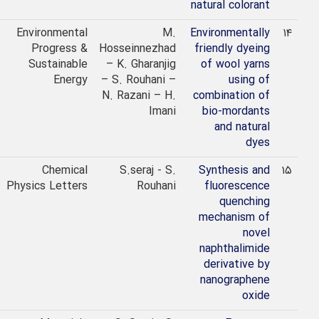
natural colorant
2022
Environmental
M.
Environmentally
Progress &
Hosseinnezhad
friendly dyeing
Sustainable
– K. Gharanjig
of wool yarns
Energy
– S. Rouhani –
using of
N. Razani – H.
combination of
Imani
bio-mordants
and natural
dyes
2021
Chemical
S.seraj - S.
Synthesis and
Physics Letters
Rouhani
fluorescence
quenching
mechanism of
novel
naphthalimide
derivative by
nanographene
oxide