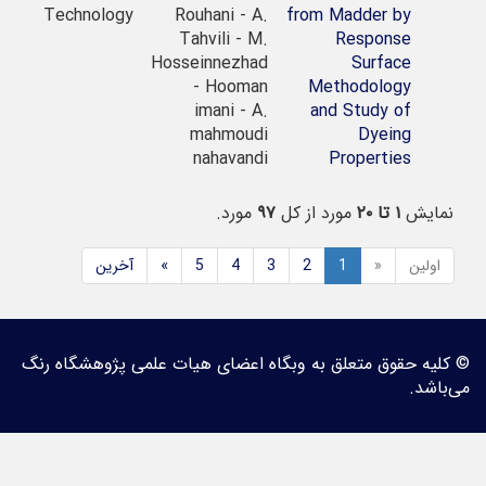
Technology
Rouhani - A.
from Madder by
Tahvili - M.
Response
Hosseinnezhad
Surface
- Hooman
Methodology
imani - A.
and Study of
mahmoudi
Dyeing
nahavandi
Properties
یش
۱ تا ۲۰
مورد از کل
۹۷
مورد.
ین
«
1
2
3
4
5
»
آخرین
 حقوق متعلق به وبگاه اعضای هیات علمی پژوهشگاه رنگ
د.