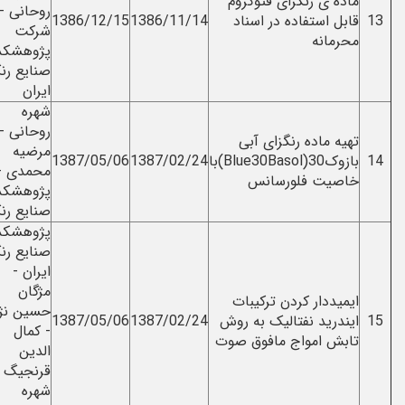
رنگزای فتوکروم
روحانی -
حسین نژاد
تفاده در اسناد
1386/11/14
1386/12/15
شرکت
- شهره
ه
پژوهشکده
روحانی
صنایع رنگ
ایران
شهره
روحانی -
شهره
ده رنگزای آبی
مرضیه
روحانی -
بازوک30(Blue30Basol)با
1387/02/24
1387/05/06
محمدی -
مرضیه
فلورسانس
پژوهشکده
محمدی
صنایع رنگ
پژوهشکده
صنایع رنگ
مژگان
ایران -
حسین نژاد
مژگان
ر کردن ترکیبات
- کمال
حسین نژاد
 نفتالیک به روش
1387/02/24
1387/05/06
الدین
- کمال
مواج مافوق صوت
قرنجیگ -
الدین
شهره
قرنجیگ -
روحانی
شهره