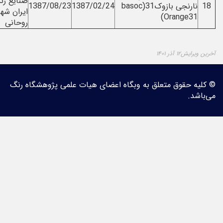
صنایع رنگ
شهره
نارنجی بازوک31(basoc
1387/02/24
1387/08/23
ایران شهره
روحانی
Ora
روحانی
 متعلق به وبگاه اعضای هیات علمی پژوهشگاه رنگ