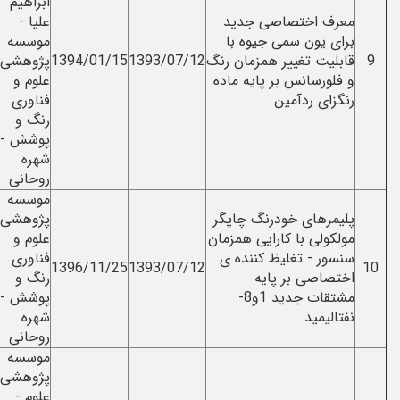
ابراهیم
ختصاصی جدید
علیا -
مژگان
ن سمی جیوه با
موسسه
مهدیانی -
تغییر همزمان رنگ
1393/07/12
1394/01/15
پژوهشی
شهره
انس بر پایه ماده
علوم و
روحانی
ردآمین
فناوری
رنگ و
پوشش -
شهره
روحانی
موسسه
ای خودرنگ چاپگر
پژوهشی
 با کارایی همزمان
علوم و
 تغلیظ کننده ی
فناوری
شهره
1396/11/25
1393/07/12
ی بر پایه
رنگ و
روحانی
مشتقات جدید 1و8-
پوشش -
د
شهره
روحانی
موسسه
پژوهشی
علوم -