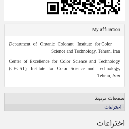
My a
epartment of Organic Colorant, Institute for
Science and Technology, Te
Center of Excellence for Color Science and T
(CECST), Institute for Color Science and Te
Te
بط
ت