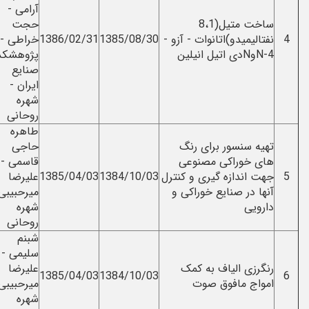
آرامی -
قرنجیگ -
ساخت متیل(8،1
حجت
مختار آرامی
دو)اتانوات - آزو -
1385/08/30
1386/02/31
خراطی -
- حجت
پژوهشکده
خراطی -
صنایع
شهره
ایران -
روحانی
شهره
روحانی
طاهره
طاهره
سور برای رنگ
حاجی
حاجی
راکی مصنوعی
قاسمی -
قاسمی -
ازه گیری و کنترل
1384/10/03
1385/04/03
علیرضا
علیرضا
 صنایع خوراکی و
میرحبیبی -
میرحبیبی -
شهره
شهره
روحانی
روحانی
شبنم
شبنم
سلیمی -
سلیمی -
الیاف به کمک
علیرضا
علیرضا
1385/04/03
1384/10/03
مافوق صوت
میرحبیبی -
میرحبیبی -
شهره
شهره