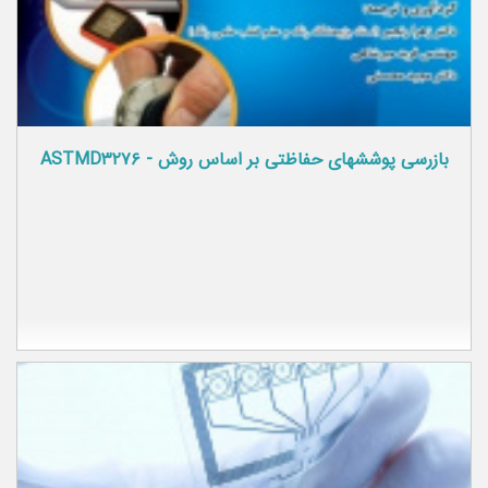
بازرسی پوشش­های حفاظتی بر اساس روش - ASTMD۳۲۷۶