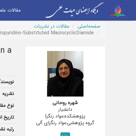
مقالات علم
صفحه‌اصلی
مقالات در نشریات
zopyridino-Substituted MacrocyclicDiamide
on a
نویسندگ
نشریه
شهره روحانی
نوع مقا
دانشیار
پژوهشکده:مواد رنگزا
تاریخ ان
گروه پژوهشی:مواد رنگزای آلی
رتبه نش
رزومه