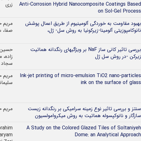
Anti-Corrosion Hybrid Nanocomposite Coatings Based
زری
on Sol-Gel Process
بهبود مقاومت به خوردگی آلومینیوم از طریق اعمال پوشش
مریم ح
نانوکامپوزیتی آلومینا-زیرکونیا به روش سل- ژل،
صفا، س
بررسی تاثیر کانی ساز NaF بر ویژگیهای رنگدانه هماتیت
حسین 
زیرکن -در روش سل ژل
زاده، 
سجاد س
Ink-jet printing of micro-emulsion TiO2 nano-particles
مریم ح
ink on the surface of glass
سلیمان
سنتز و بررسی تاثیر نوع زمینه سرامیکی بر رنگدانه زیست
مریم ح
سازگار و نانوکپسوله هماتیت به روش میکروامولسیون
brahim
A Study on the Colored Glazed Tiles of Soltaniyeh
aryam
Dome: an Analytical Approach