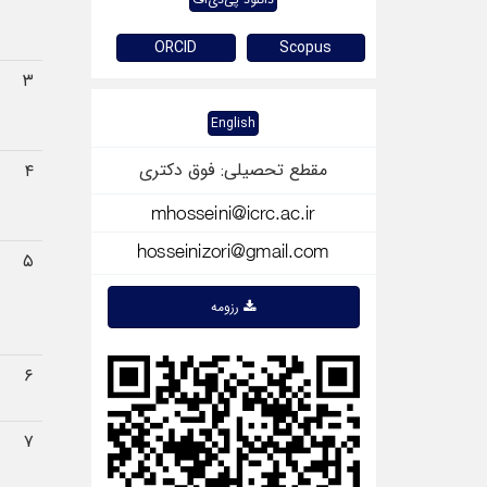
ORCID
Scopus
۳
English
مقطع تحصیلی: فوق دكتری
۴
۵
رزومه
۶
۷