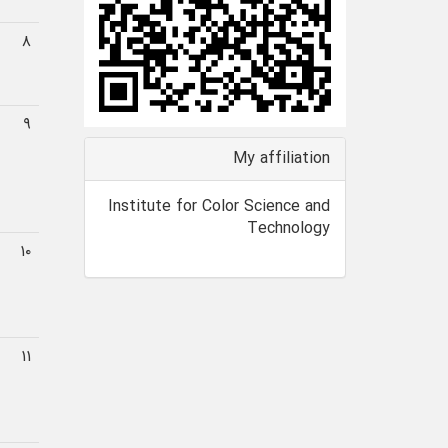
۸
۹
My affiliation
Institute for Color Science and
Technology
۱۰
۱۱