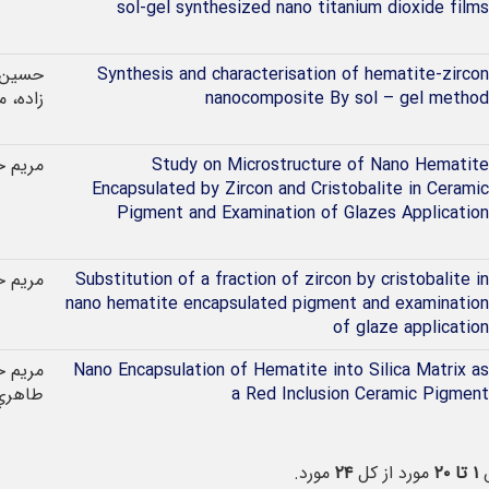
sol-gel synthesized nano titanium dioxide films
Synthesis and characterisation of hematite-zircon
حسین 
nanocomposite By sol – gel method
زاده، 
Study on Microstructure of Nano Hematite
مريم ح
Encapsulated by Zircon and Cristobalite in Ceramic
Pigment and Examination of Glazes Application
Substitution of a fraction of zircon by cristobalite in
مريم ح
nano hematite encapsulated pigment and examination
of glaze application
Nano Encapsulation of Hematite into Silica Matrix as
مريم ح
a Red Inclusion Ceramic Pigment
طاهري
ش
۱ تا ۲۰
مورد از کل
۲۴
مورد.