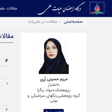
مقالات علم
صفحه‌اصلی
مقالات در نشریات
مقالا
#
مریم حسینی زُری
۱
دانشیار
پژوهشکده:مواد رنگزا
گروه پژوهشی:رنگهای سرامیکی و
لعاب
۲
دانلود پی‌دی‌اف