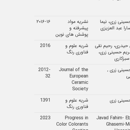
سینی زری، نیما
نشریه مواد
۲۰۱۶-۱۶
ارا عبد العزیزی
پیشرفته و
پوشش های نوین
حیدری، رحیم نقی
شریه علوم و
2016
مریم حسینی زری،
فناوری رنگ
بزکاری
سینی زری ,
Journal of the
2012-
ی
European
32
Ceramic
Society
سینی زری
شریه علوم و
1391
فناوری رنگ
2023
Progress in
Javad Fahim- E
Color Colorants
Ghasemi-M