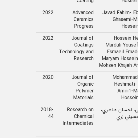
Coating
Hossein
2022
Advanced
Javad Fahim- E
Ceramics
Ghasemi-M
Progress
Hossein
2022
Journal of
Hossein He
Coatings
Mardali Yousef
Technology and
Esmaeil Emad
Research
Maryam Hosseini
Mohsen Khajeh Am
2020
Journal of
Mohammad
Organic
Heshmati-
Polymer
Amiri1-M
Materials
Hossein
، احسان طاهري،
Research on
2018-
سيني زري
Chemical
44
Intermediates