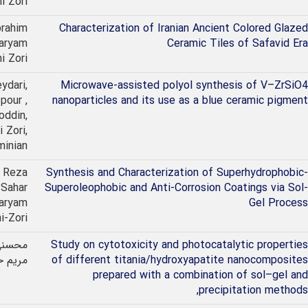
i Zori
brahim
Characterization of Iranian Ancient Colored Glazed
aryam
Ceramic Tiles of Safavid Era
i Zori
ydari,
Microwave-assisted polyol synthesis of V–ZrSiO4
pour ,
nanoparticles and its use as a blue ceramic pigment
oddin,
 Zori,
inian
 Reza
Synthesis and Characterization of Superhydrophobic-
 Sahar
Superoleophobic and Anti-Corrosion Coatings via Sol-
aryam
Gel Process
i-Zori
Study on cytotoxicity and photocatalytic properties
محسنی
of different titania/hydroxyapatite nanocomposites
مريم ح
prepared with a combination of sol–gel and
precipitation methods,