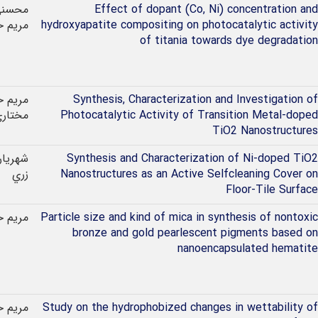
Effect of dopant (Co, Ni) concentration and
محسنی
hydroxyapatite compositing on photocatalytic activity
مريم ح
of titania towards dye degradation
Synthesis, Characterization and Investigation of
مريم ح
Photocatalytic Activity of Transition Metal-doped
مختار
TiO2 Nanostructures
Synthesis and Characterization of Ni-doped TiO2
شهریار
Nanostructures as an Active Selfcleaning Cover on
زري
Floor-Tile Surface
Particle size and kind of mica in synthesis of nontoxic
مريم ح
bronze and gold pearlescent pigments based on
nanoencapsulated hematite
Study on the hydrophobized changes in wettability of
مريم ح