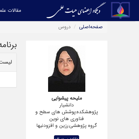
مقالات علم
صفحه‌اصلی
دروس
برنام
لیست 
ملیحه پیشوایی
دانشیار
پژوهشکده:پوشش های سطح و
فناوری های نوین
گروه پژوهشی:رزین و افزودنیها
دانلود پی‌دی‌اف