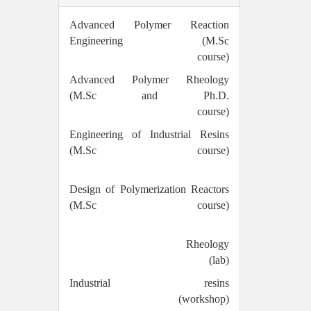
Advanced Polymer Reaction
Engineering (M.Sc
course)
Advanced Polymer Rheology
(M.Sc and Ph.D.
course)
Engineering of Industrial Resins
(M.Sc course)
Design of Polymerization Reactors
(M.Sc course)
Rheology
(lab)
Industrial resins
orkshop)