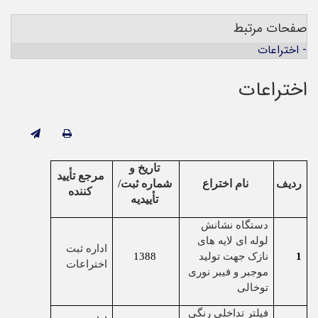
صفحات مرتبط
- اختراعات
اختراعات
تاریخ و
مرجع تأیید
ردیف
نام اختراع
شماره ثبت/
کننده
تأییدیه
دستگاه نشانش
لوله ای لایه های
اداره ثبت
1
نازک جهت تولید
1388
اختراعات
موجبر و فیبر نوری
توخالی
فیلتر تداخلی رنگی