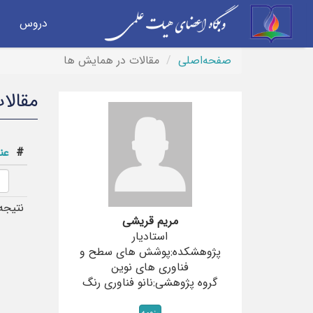
دروس
صفحه‌اصلی
مقالات در همایش ها
مقالا
#
عن
نتیجه
مریم قریشی
استادیار
پژوهشکده:پوشش های سطح و
فناوری های نوین
گروه پژوهشی:نانو فناوری رنگ
رزومه